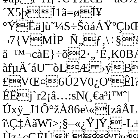
´X5þÍ1ã=øÍ¥
°ÝËä]ù˜¼S÷ŠòáÁŸºÇb
¬7{VMÌP–Ñ„ƒ‚\÷§
ä ¦™¬cà
E}÷õ2·„’É‚K0
àfµÄ´áU˜¨òLÆ ›ý
£VŒ¤6Ú2V0¿OºÊl?
ÉËj
`r2¡â…:sN(¸€a³i™ˆ|
Úxÿ_J1Ô°žÀ86e\«[zâÅL
î\Ç‡ÀãWî>;§–«¿Ÿ]Ý,-
Ùz÷çGÈÚf. w