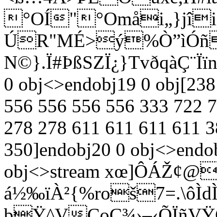
°OÍ"°Omåi„}jîi„}
ÚR"MÉ>ý%Ò”ìÓñ
N©}.Ï#ÞßSZÏ¿}TvðqàÇ¨Ïï
0 obj<>endobj19 0 obj[238
556 556 556 556 333 722 
278 278 611 611 611 611 3
350]endobj20 0 obj<>endo
obj<>stream xœ]ÔÁŽ¢@
á½‰ïÀ²{%roš7=.\ôÌdÌ<
bŸ^VÇoÇ¾›–‹ÕÏñVŸ