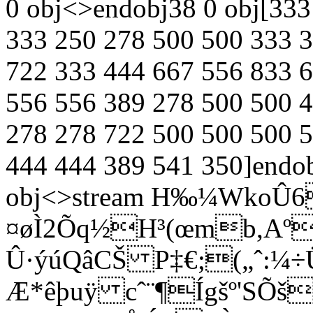
0 obj<>endobj38 0 obj[333
333 250 278 500 500 333 3
722 333 444 667 556 833 6
556 556 389 278 500 500 
278 278 722 500 500 500 
444 444 389 541 350]endo
obj<>stream H‰¼WkoÛ
¤øÌ2Õq½H³(œmb,Aº
Û·ýúQâCŠ P‡€;(„ˆ:¼÷Ü
Æ*êþuÿ cˆ¨¶Ígšº'SÕ