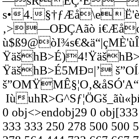
—sRËÇ¹Ê—
s•4.§†ƒÆå\eË'è
‚>—OÐÇAãò i€Æå
ù$ß9@òI¾s€&ä“|çMÈ'
ŸäšhB>É)4!ŸäšhB>É
ŸäšhB>É5MÐ¤|’ š”OÍ
š”OMŸMÊ§¦O‚&åSÓ'A“
IùuhR>G^Sƒ¦ÖGš_ãù«þ
0 obj<>endobj29 0 obj[333
333 333 250 278 500 500 