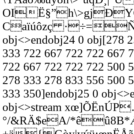
OIË§”h\>gjÐYQ
Caïúôzç ·÷=Ñ\’
obj<>endobj24 0 obj[278 2
333 722 667 722 722 667 
722 667 722 722 722 500 
278 333 278 833 556 500 
333 350]endobj25 0 obj<>
obj<>stream xœ]ÕËnÚP
°/&RÄ$eA/*êû8B*Æ
±ä{Gòy|yýü:œnËÅ