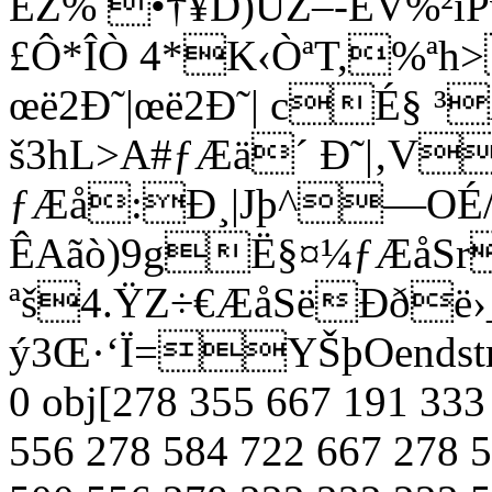
ÊŽ% •†¥D)UZ–-ÊV%²ìPv
£Ô*ÎÒ 4*K‹ÒªT,%ªh>
œë2Ð˜|œë2Ð˜| cÉ§ 
š3hL>A#ƒÆä´ Ð˜|‚V
ƒÆå:Ð¸|Jþ^—OÉ
ÊAãò)9gË§¤¼ƒÆåSr
ªš4.ŸZ÷€ÆåSëÐðë›_
ý3Œ·‘Ï=YŠþOendstre
0 obj[278 355 667 191 333
556 278 584 722 667 278 