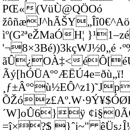
PŒ«(VüÙ@QÖOó
žôñæJ^hÃŠY„Îî0€^A
ìº(G²ªeŽMaÓH¦ }¹1–
'¬8×3Bé))3kçWJ½0„é ·
ãÛ¿OÀ‡<éÔ[éÚ!­
Ãý[hÓÜAº°ÆËÚ4e=ðù„ï!
¸ƒ±Âº°ù½EÔ^z1)˜Jp
ÕŽóz£Aº.W·9Ý¥$Ó
´W]oÛ6}ÿ ¢i§0Ã
=î×?$ }ˆj~" êÜs¿