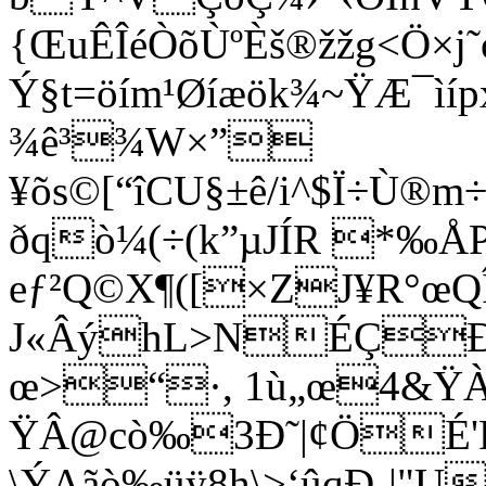
{ŒuÊÎéÒõÙºÈš®žžg<Ö×j˜
Ý§t=öím¹Øíæök¾~ŸÆ¯ìí
¾ê³¾W×”­
¥õs©[“îCU§±ê/i^$Ï÷Ù®
ðqò¼(÷(k”µJÍR *‰Å
eƒ²Q©X¶([×ZJ¥R°œQÎ
J«ÂýhL>NÉÇÐ
œ>“·, 1ù„œ4&ŸÀ§
ŸÂ@cò‰3Ð˜|¢ÖÉ'
\ÝAãò‰üÿ8h\>‘ûqÐ¸|"