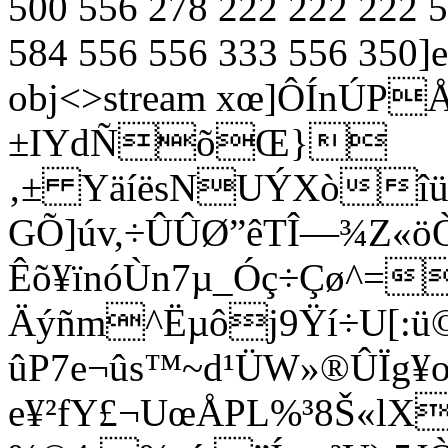
500 556 278 222 222 222 
584 556 556 333 556 350]
obj<>stream xœ]ÔÍnÚP
±IYdÑõŒ}
‚± YäíësNUÝXòîü
GÕ]úv,÷ÛÛØ”êTÎ—¾Z­«öÒ
Êõ¥ïnóÙn7µ_Óç÷Çø^=
Äýñm^Ëµôj9Ÿí÷U[:ü©
ûP7e¬ûs™~d¹ÜW»®ÛÏg¥
e¥²fY£¬UœÅPL%³8Š«lX