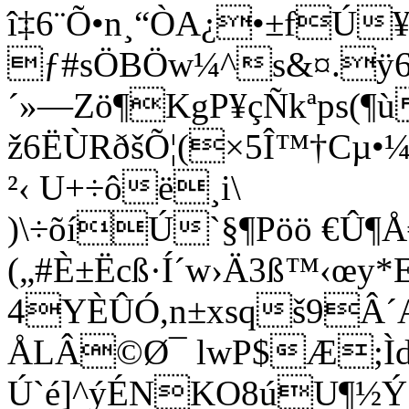
î‡6¨Õ•n¸“ÒA¿•±fÚ
ƒ#sÖBÖw¼^s&¤.ÿ
´»—Zö¶KgP¥çÑkªps(¶
ž6ËÙRðšÕ¦(×5Î™†Cµ
²‹ U+÷ôë¸i\
)\÷õíÚ`§¶Pöö €Û¶
(„#È±Ëcß·Í´w›Ä3ß™‹œy*E
4YÈÛÓ,n±xsqš9Â´
ÅLÂ©Ø¯ lwP$Æ;Ì
Ú`é]^ýÉNKO8úU¶½Ý[