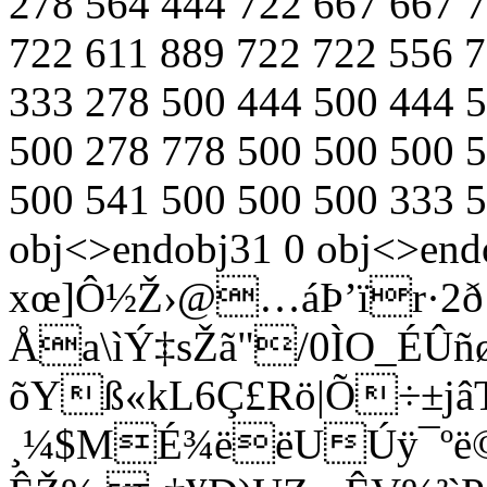
278 564 444 722 667 667 
722 611 889 722 722 556 
333 278 500 444 500 444 
500 278 778 500 500 500 
500 541 500 500 500 333 
obj<>endobj31 0 obj<>end
xœ]Ô½Ž›@…áÞ’ïr·2ð
Åa\ìÝ‡sŽã"/0Ì
O_ÉÛñ
õYß«kL6Ç£Rö|Õ­÷±j
¸¼$MÉ¾ëëUÚÿ¯ºë©