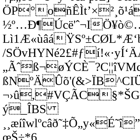
ÖP°oñÊÌt’×²¸õ¹á
½º…Ð¶Úcë'ˆ¬IÖ¥ò©
Lì1Æ«ùâáŸSº±CØL*Æ‘
/SÖvHYNé2£#ƒí!«·yÍ‘Ä
„Ãˆß¬øÝCÈ¯?C¦¦îVM
ßNºÄÛõ'(&>ÏB^CIÜ
¬›û,#VÇÃC§*ŠG|
ý_ÎBS
¸¸æíîwlºcâð˜‡Õ„y«É˜
œŠ÷*6