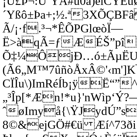
¡Ü£Þ¬:ÜˆYÂ#u0â)eîCÝ
´Yßô±Þa+;½.ª3XÕÇBF
Ã/¡·f.³¬*ÊÕPGlœòÏ—
Ë>àqÃ=ƒÆÉŠ”pî
Õ‡¼ÔjÐ…ó±ÃµËU¯à
(Ã6„M™7ûñòÅxÂ©'‹m']K
CÏÎu\)ImRéÍb¡ÿË“”^
„³Îp[*Æn!*u}'nWìp‘Ý
ˆøImyå{\ŸJydÚ”s
8©&ejGÖ#€ü Æí^73ði