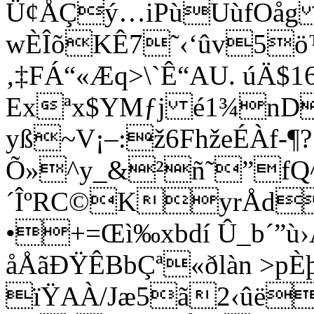
Ü¢ÅÇý…iPùUùfOåg 
wÈÎõKÊ7˜‹‘ûv5ö™
‚‡FÁ“«Æq>\`Ê“AU. úÄ$1
Exªx$YMƒj é1¾nD
yß~V¡–:ž6FhžeÉÀf-¶?
Õ»^y_&²ñ˜”fQ^
´ÎºRC©KyrÅd
•+=Œì‰xbdí Û_b´”
åÅãÐŸÊBbÇª«ðlàn >p
ïŸAÀ/Jæ5ã2‹ûë