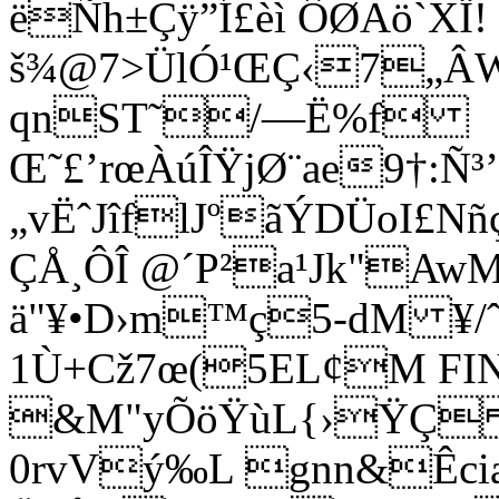
ëÑh±Çÿ”Í£èì ÔØAö`XÏ!
š¾@7>ÜlÓ¹ŒÇ‹7„ÂW²
qnST˜/—Ë%f
Œ˜£’rœÀúÎŸjØ¨ae9†:Ñ³
„vËˆJîflJºãÝDÜoI£
ÇÅ¸ÔÎ @´P²a¹Jk"AwM
ä"¥•D›m™ç5-dM ¥/ˆ
1Ù+Cž7œ(5EL¢M FI
&M"yÕöŸùL{›ŸÇ †‚
0rvVý‰L gnn&Êci