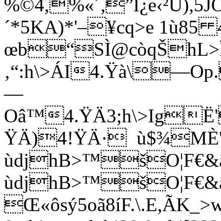
%©4,%«´,”Í¿e‹²U),5J
´*5KA)*'–¥cq>e 1ù8
œb“SÌ@còqŠhL>Î
‚“:h\>ÁI4.Ÿà\—O
—
Oâ™4.ŸÄ3;h\>IgË'
ŸÄ)4!ŸÄ· ù$¾MÈ
ùdjhB>™šO¦F€
ùdjhB>™šO¦F€&ä
Œ«ôsý5oã8íF.\.E,ÃK_>