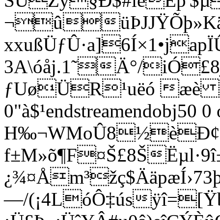
ŠUZy§Ð$#íèÈp'$µ
¬ûüÞJJŸÕþ»Käb
xxußÜƒ
Û·a]6Í×1•ja
3A\óåj.1˜Ä°/iÓ
ƒUøÜR¹uëó æè Ð
0"à$¹endstreamendobj50 0 
H‰¬WMoÛ8½èÐ¢
f±M»õ¶F¤Š£8ŠËµl·9î
¿¾¤Åm³žç$ÄäpæÍ›73
—/(¡4LóÔ‡úsÿî=[Ÿ