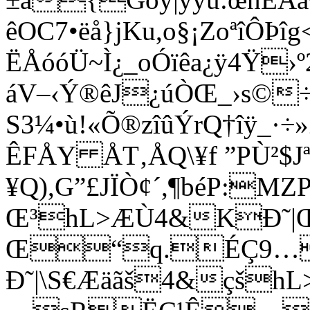
êOC7•ëå}jKu,o§¡ZoªîÔÞîg
ËÅóóÜ~Ì¿_oÓïêa¿ÿ4Ÿ
áV­–‹Ý®êJ¿úÒŒ_›s©÷
S3¼•ù!«Õ®zîûÝrQ†îÿ_·÷
ÊFÅY ÅT‚ÅQ\¥f ”PÙ²$Jª
¥Q),G”£JÏÒ¢´,¶béP:MZ
Œ³hL>ÆÙ4&KÐ˜|Œ
Œ“q.ÉÇ9…
Ð˜|\S€Æäãš4&çšhL>