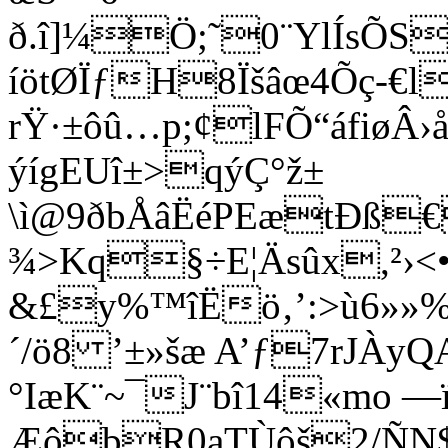
ð.î]¼Ö;˜0¨YlÍsÕS
íötØÏƒH8Ïšâœ4Õç-€l
rŸ·±ôû…p;¢lFÕ“áfiøÂ›
ýígEUî±>qýÇ°ž±
\ì@9ðbÅâËéPEætÐß
¾>Kq§÷E¦Äsûx,²›<•
&£y%™îËö‚’:>ù6»»
´/ö8 ’±»šæ A’ƒ7rJÀy
°IæK¨~¯J¨bî14«mo —ï
ÆôbR0aTÙôš2/ÑN$