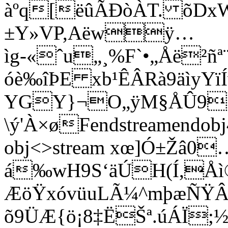
àºq[ëûÃÐòÀT. õDx
±Y»VP,Aëwÿ…
ìg-«ˆu„¸%F`•„Åë²ñª
óè‰îÞE xb¹ÊÂRà9äìyYï
YGY}¬O„ÿM§ÅÛ9
\ý'À×øFendstreamendobj
obj<>stream xœ]Ó±Žâ0
á‰wH9S‘äÚH(Í,Åì
ÆöŸxóvüuLÃ¼^mþæÑŸÂ
õ9ÜÆ{ö¡8‡ËŠª.úÁÏ;½