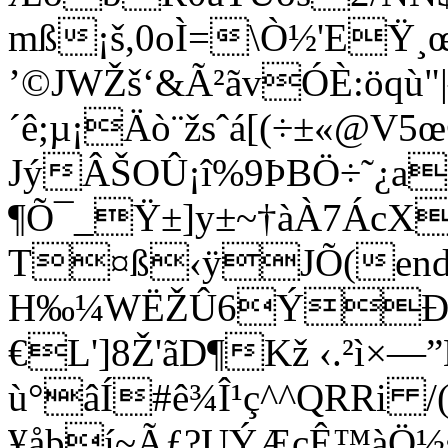
mß¡š,0oÌ=\Ò½'E
’©JWŽš‘&Ã²ãvÓÈ:öqù
´ê;µ¡Äò¨žsˆá[(÷±­«@V
JýÂŠOÛ¡î%9ÞBÖ÷˜¿
¶Õ¯_Ÿ±]y±~†àÀ7ÁcX
T¤ß‹ÿJÕ(endstre
H‰¼WËŽÛ6ÝÐb’
€L']8Ž'ãD¶Kž ‹.²ì×
ù°âÍ#ê¾Î¹ç^^QRRi /
¥åþí~Ãƒ?UÝÆcÊ™àÖ