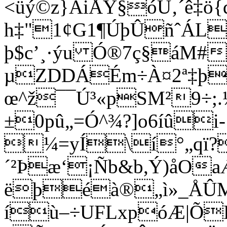
<üý©z}AiÅÝ§óÙ‚´ê‡
h‡"1¢G1¶ÚþÛñˆÁLÛ
þ$c’¸·ýu Ó®7ç§áM#
µZDDÁÉm÷À¤2ª‡þ
œ^ž¯¯Ú³«pSM²9÷;.¼
±0pû„=Ó^¾?]o6íû
¼=yÍ\í°„qï?
´²Þæ‘¡Ñb&b,Ý)åO
ëþéà®„ì»_ÅÛM,
íù–÷UFLxpóÆ|Õ