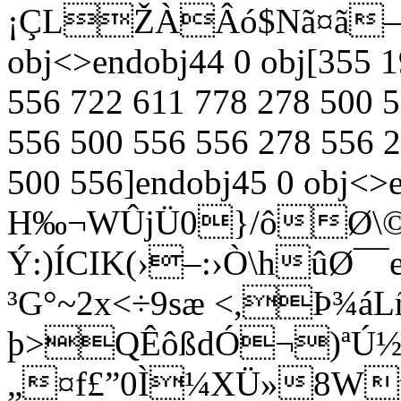
¡ÇLŽÀÂó$Nã¤ã—ÿÏd
obj<>endobj44 0 obj[355 1
556 722 611 778 278 500 
556 500 556 556 278 556 
500 556]endobj45 0 obj<>
H‰¬WÛjÜ0}/ôØ\©
Ý:)ÍCIK(›–:›Ò\hûØ¯¯e
³G°~2x<÷9sæ <,Þ¾áL
þ>QÊôßdÓ¬)ªÚ½
„¤f£”0Ì¼XÜ»8Wt