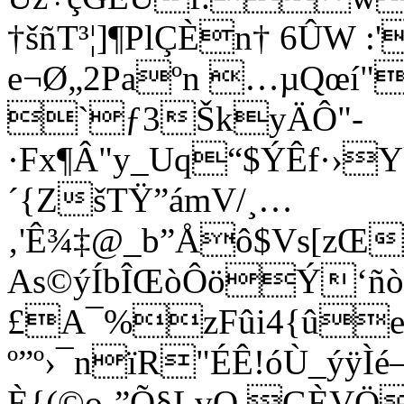
†šñT³¦]¶PlÇÈn† 6ÛW :'
e¬Ø„2Paºn …µQœí"
`ƒ3ŠkyÄÔ"­
·Fx¶Â"y_Uq“$ÝÊf·›
´{ZšTŸ”ámV/¸…
‚'Ê¾‡@_b”Åô$Vs[zŒ
As©ýÍbÎŒòÔöÝ‘ñò
£A¯%zFûi4{û
º”º›¯nïR"ÉÊ!óÙ_ýÿÌé
È{(©o-”Õ§LvO GÈV