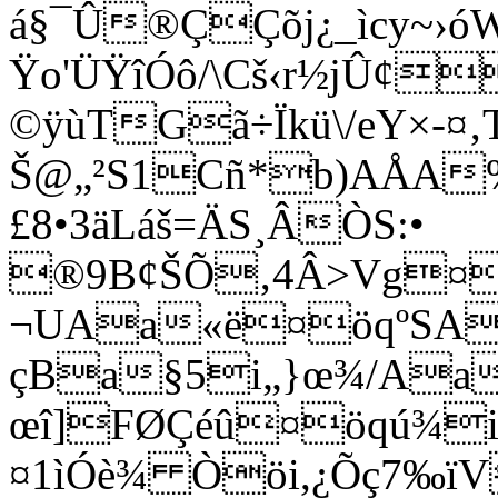
á§¯Û®ÇÇõj¿_ìcy~›ó
Ÿo'ÜŸîÓô/\Cš‹r½jÛ¢
©ÿùTGã÷Ïkü\/eY×-¤‚
Š@„²S1Cñ*b)AÅA%
£8•3äLáš=ÄS¸ÂÒS:•
®9B¢ŠÕ‚4Â>Vg¤
¬UAa«ë¤öqºSA
çBa§5i„}œ¾/Aa
œî]FØÇéû¤öqú¾
¤1ìÓè¾ Òöi,¿Õç7‰