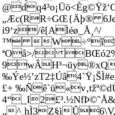
@dq4³o¡Üö<Èg©Ÿž‘
„Æc(RR÷GŒ{Äþ® 6J
i9‘z/ê[AÌéø_Å¸^/
™ W÷°îï
ªOå>/ BŒó2%C
9wÂ­H³¬üy®xQ
‰Ýe½’zT2‡Úâ4`Ÿ¡ŠÌ#e
£+ ‰Ñê`ü«v‚tžª©d
4“_I2£³.½NfÞ©˜Å
„^¸hÌ3Z§ìÛ6\