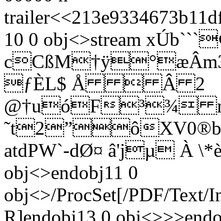
trailer<<213e9334673b11
10 0 obj<>stream xÚb
cCßM†ÿ°æÂm3R
ƒÈL$ Å  Â 2
@†uóF³¾
˜t2”ôXV0®bˆ
atdPW`-dØ¤ â'jµ À \*è
obj<>endobj11 0
obj<>/ProcSet[/PDF/Text/
R]endobj13 0 obj<>>>endo