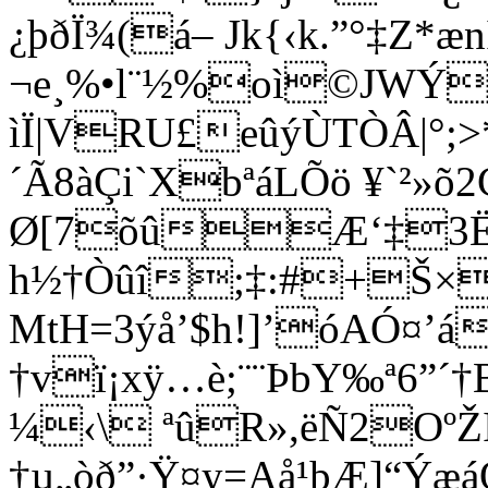
¿þðÏ¾(á– Jk{‹k.”°‡Z*æn
¬e¸%•l¨½%oì©JWÝ­
ìÏ|VRU£eûýÙTÒÂ|°;>
´Ã8àÇi`XbªáLÕö ¥`²»
Ø[7õûÆ‘‡3ËÌ
h½†Òûî;‡:#+Š×
MtH=3ýå’$h!]’óAÓ¤’á
†vï¡xÿ…è;¨¨ÞbY‰ª6”´†
¼‹\ ªûR»,ëÑ2Oº
†µ„òð”·Ÿ¤y=Aå¹þÆ]“Ýæ