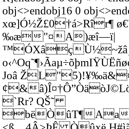
obj<>endobj16 0 obj<>end
xœ]Ó½Ž£0†á>Rîr¶ ø
‰æ"¤A)æî—ï|
™ÓXâçÙ½~žâ¸l7
o‹^Oq˜¶›Ãaµ÷õþmIŸÙËñ
Joâ ŽL"5)!¥‰ä&
¢&â)Î¤†Ô”ÒäòJ©L
`Rr? QŠ˜
bëÒûT¶Aao
<ß…4Â>ÞÊ Òûxë,H#