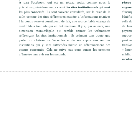
À part Facebook, qui est un réseau social comme nous le
résea
précisions précédemment,
ce sont les sites institutionnels qui sont
augmen
les plus connectés
. Ils sont souvent considérés, sur le reste de la
s’insu
toile, comme des sites référents en matière d’informations relatives
bénéfic
à la controverse et constituent, de fait, une source fiable et gage de
celle d
crédibilité à tout site qui en fait mention. Il y a, par ailleurs, une
de lien
dimension morale/légale qui semble animer les webmasters
payant
référençant les sites institutionnels : ils estiment sans doute que
suppor
parler du château de Versailles et de ses expositions ou des
peut av
institutions qui y sont rattachées mérite un référencement des
transl
acteurs concernés. Cela ne prive pas pour autant les premiers
« Inter
d’émettre leur avis sur les seconds.
média.
inciden