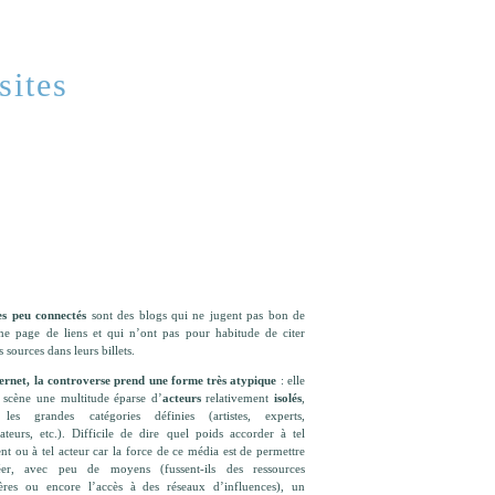
sites
tes peu connectés
sont des blogs qui ne jugent pas bon de
une page de liens et qui n’ont pas pour habitude de citer
s sources dans leurs billets.
ternet, la controverse prend une forme très atypique
: elle
 scène une multitude éparse d’
acteurs
relativement
isolés
,
les grandes catégories définies (artistes, experts,
ateurs, etc.). Difficile de dire quel poids accorder à tel
t ou à tel acteur car la force de ce média est de permettre
er, avec peu de moyens (fussent-ils des ressources
ières ou encore l’accès à des réseaux d’influences), un