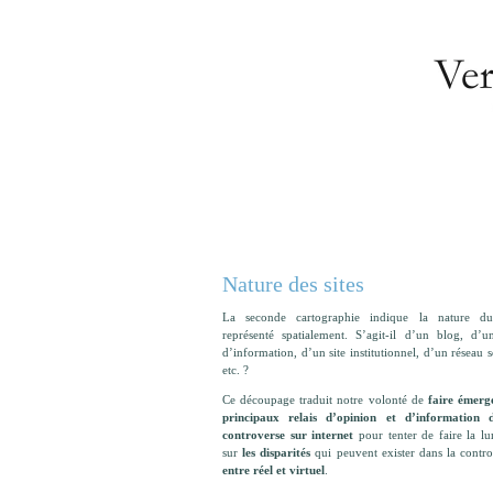
Nature des sites
La seconde cartographie indique la nature du
représenté spatialement. S’agit-il d’un blog, d’un
d’information, d’un site institutionnel, d’un réseau s
etc. ?
Ce découpage traduit notre volonté de
faire émerge
principaux relais d’opinion et d’information 
controverse sur internet
pour tenter de faire la lu
sur
les disparités
qui peuvent exister dans la contr
entre réel et virtuel
.