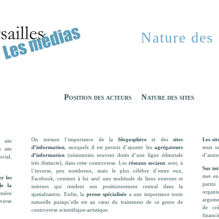
Nature des 
Position des acteurs
Nature des sites
On mesure l’importance de la
blogosphère
et des
sites
Les si
 site
d’information
, auxquels il est permis d’ajouter les
agrégateurs
tenir 
 site
d’information
(néanmoins souvent dotés d’une ligne éditoriale
d’autre
ocial,
très distincte), dans cette controverse. Les
réseaux sociaux
sont, à
Sur in
l’inverse, peu nombreux, mais le plus célèbre d’entre eux,
met en
r les
Facebook, contient à lui seul une multitude de liens externes et
parmi 
de la
internes qui rendent son positionnement central dans la
organis
mière
spatialisation. Enfin, la
presse spécialisée
a une importance toute
argumen
overse
naturelle puisqu’elle est au cœur du traitement de ce genre de
de cré
controverse scientifique-artistique.
financ