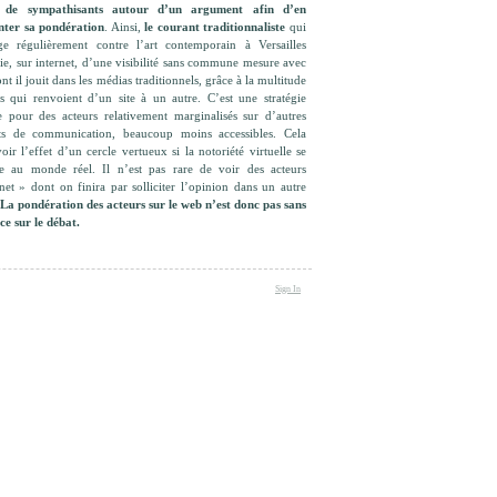
u de sympathisants autour d’un argument afin d’en
ter sa pondération
. Ainsi,
le courant traditionnaliste
qui
rge régulièrement contre l’art contemporain à Versailles
ie, sur internet, d’une visibilité sans commune mesure avec
ont il jouit dans les médias traditionnels, grâce à la multitude
s qui renvoient d’un site à un autre. C’est une stratégie
e pour des acteurs relativement marginalisés sur d’autres
ts de communication, beaucoup moins accessibles. Cela
oir l’effet d’un cercle vertueux si la notoriété virtuelle se
ate au monde réel. Il n’est pas rare de voir des acteurs
net » dont on finira par solliciter l’opinion dans un autre
La pondération des acteurs sur le web n’est donc pas sans
ce sur le débat.
Sign In