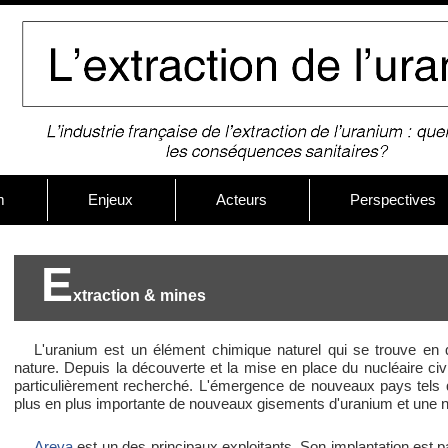
m
Enjeux
Acteurs
Perspectives
E
xtraction & mines
L'uranium est un élément chimique naturel qui se trouve en q
nature. Depuis la découverte et la mise en place du nucléaire ci
particulièrement recherché. L'émergence de nouveaux pays tels 
plus en plus importante de nouveaux gisements d'uranium et une 
Areva
est un des principaux exploitants. Son implantation est p