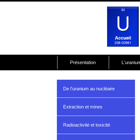
Présentation
L'uraniu
De l'uranium au nucléaire
Extraction et mines
Radioactivité et toxicité