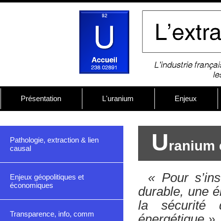
Présentation
L'uranium
Enjeux
U
Pathologie, extraction & lien
ranium 
causal
« Pour s’in
Enjeux géopolitiques et
économiques
durable, une én
la sécurité 
Transparence, info, comm
énergétique »
,