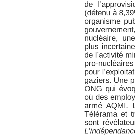
de l’approvi
(détenu à 8,39
organisme publ
gouvernement,
nucléaire, un
plus incertain
de l’activité m
pro-nucléaires
pour l’exploita
gaziers. Une p
ONG qui évoqu
où des employ
armé AQMI. L
Télérama et tr
sont révélate
L’indépendanc