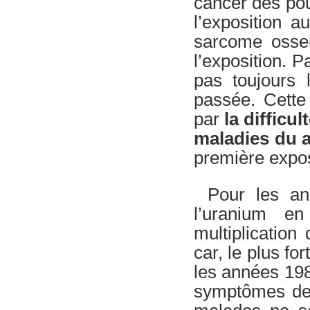
cancer des po
l’exposition a
sarcome osse
l’exposition. 
pas toujours 
passée. Cette
par
la difficu
maladies du 
première exposi
Pour les anc
l’uranium e
multiplicatio
car, le plus for
les années 198
symptômes de 