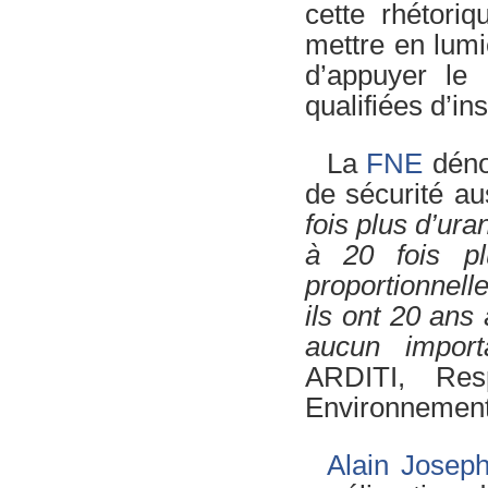
cette rhétori
mettre en lum
d’appuyer le
qualifiées d’in
La
FNE
déno
de sécurité a
fois plus d’ur
à 20 fois pl
proportionnell
ils ont 20 an
aucun import
ARDITI, Res
Environnement
Alain Josep