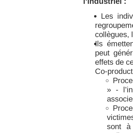
l’industriel :
Les indi
regroupe
collègues, 
Ils émette
peut génére
effets de c
Co-product
Proces
» - l’i
associe
Proce
victime
sont à 