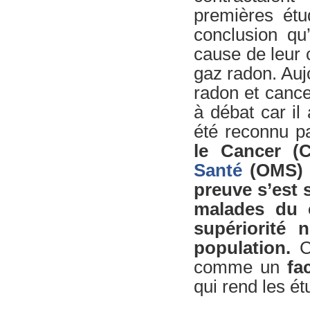
premières étu
conclusion qu
cause de leur c
gaz radon. Aujo
radon et cance
à débat car il
été reconnu p
le Cancer (
Santé
(OMS) c
preuve s’est s
malades du 
supériorité 
population.
Ce
comme un
fa
qui rend les ét