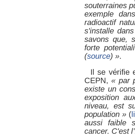
souterraines p
exemple dans
radioactif natu
s'installe da
savons que, su
forte potenti
(
source
) »
.
Il se vérifi
CEPN,
« par 
existe un cons
exposition au
niveau, est su
population »
(
l
aussi faible 
cancer. C'est l