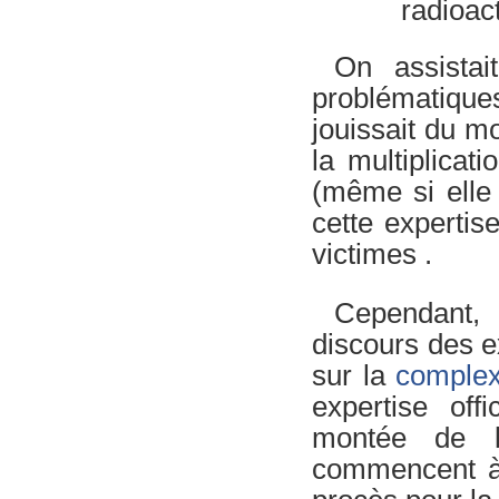
radioact
On assistai
problématiques
jouissait du mo
la multiplicat
(même si elle 
cette expertis
victimes .
Cependant, 
discours des ex
sur la
complexi
expertise off
montée de l
commencent à 