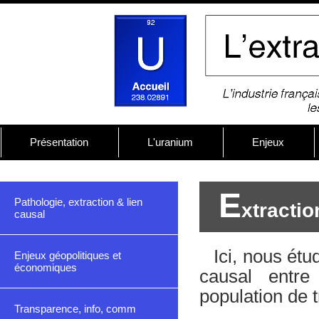
Présentation
L'uranium
Enjeux
E
Pathologie, extraction & lien
xtractio
causal
Ici, nous ét
Enjeux géopolitiques et
économiques
causal entre
population de t
Transparence, info, comm