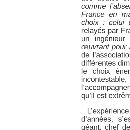
comme l’absen
France en mat
choix : celui
relayés par F
un ingénieu
œuvrant pour l
de l’associati
différentes di
le choix éne
incontestable
l’accompagnent
qu’il est extr
L’expérien
d’années, s’e
géant, chef de 