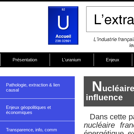
Présentation
L'uranium
Enjeux
N
Pathologie, extraction & lien
ucléair
causal
influence
Enjeux géopolitiques et
économiques
Dans cette p
nucléaire fra
Transparence, info, comm
énergétique e