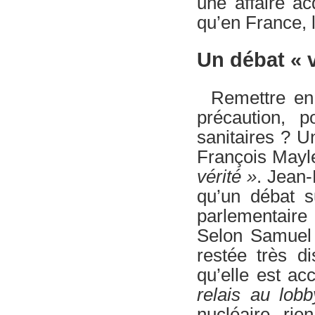
une affaire acq
qu’en France, 
Un débat « v
Remettre en
précaution, 
sanitaires ? 
François Mayl
vérité »
. Jean
qu’un débat su
parlementaire
Selon Samuel G
restée très d
qu’elle est a
relais au lobb
nucléaire, rie