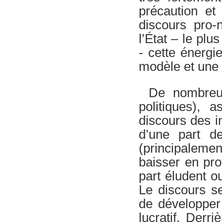
précaution et 
discours pro-
l’État – le plu
- cette énerg
modèle et une f
De nombreuse
politiques),
discours des in
d’une part d
(principalemen
baisser en pro
part éludent o
Le discours se
de développer
lucratif. Derr