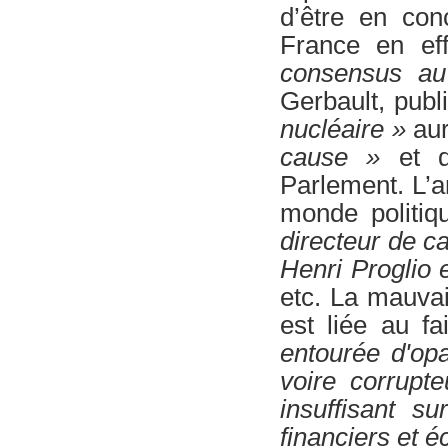
d’être en con
France en eff
consensus au 
Gerbault, publ
nucléaire »
aur
cause »
et 
Parlement. L’a
monde politiq
directeur de c
Henri Proglio 
etc. La mauva
est liée au fa
entourée d'op
voire corrupt
insuffisant s
financiers et 