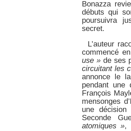
Bonazza revie
débuts qui so
poursuivra j
secret.
L’auteur rac
commencé en 
use »
de ses p
circuitant les 
annonce le la
pendant une 
François Mayle
mensonges d’É
une décision 
Seconde Gu
atomiques »
,