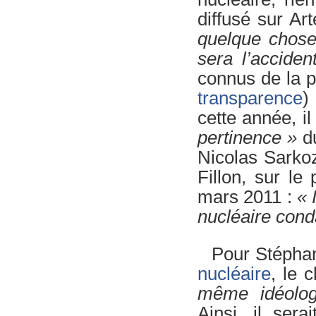
diffusé sur Ar
quelque chose 
sera l’acciden
connus de la po
transparence
)
cette année, i
pertinence »
du
Nicolas Sarkoz
Fillon, sur le
mars 2011 :
« 
nucléaire cond
Pour Stépha
nucléaire
, le 
même idéologi
Ainsi, il sera