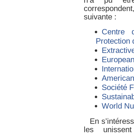
n’a pu être
corresponden
suivante :
Centre d
Protection
Extractiv
European
Internati
American
Société F
Sustaina
World Nu
En s’intéress
les unissen