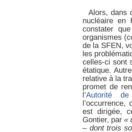
Alors, dans 
nucléaire en 
constater que
organismes (c
de la SFEN, voi
les problémati
celles-ci sont 
étatique. Autr
relative à la t
promet de rend
l’
Autorité de
l’occurrence, 
est dirigée, 
Gontier, par
« 
– dont trois s