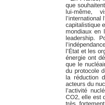
que souhaitent
lui-même, v
l’international 
capitalistique 
mondiaux en la
leadership. Po
l’indépendance
l’État et les 
énergie ont d
que le nucléai
du protocole 
la réduction 
acteurs du nucl
l’activité nuc
CO2, elle est
très fortemen