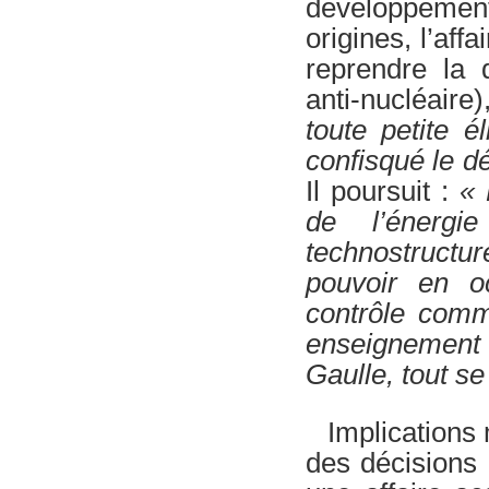
développemen
origines, l’aff
reprendre la d
anti-nucléaire
toute petite 
confisqué le dé
Il poursuit :
« 
de l’énergi
technostructu
pouvoir en o
contrôle comm
enseignement 
Gaulle, tout se
Implications 
des décisions 