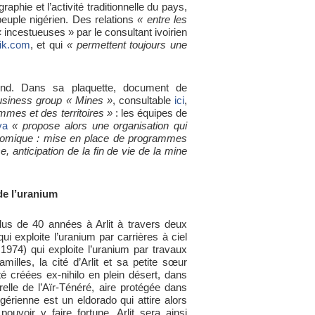
aphie et l’activité traditionnelle du pays,
euple nigérien. Des relations
« entre les
« incestueuses » par le consultant ivoirien
rik.com
, et qui
« permettent toujours une
d. Dans sa plaquette, document de
usiness group « Mines »
, consultable
ici
,
mmes et des territoires »
: les équipes de
va
« propose alors une organisation qui
onomique : mise en place de programmes
, anticipation de la fin de vie de la mine
 de l’uranium
plus de 40 années à Arlit à travers deux
ui exploite l’uranium par carrières à ciel
74) qui exploite l’uranium par travaux
amilles, la cité d’Arlit et sa petite sœur
 créées ex-nihilo en plein désert, dans
elle de l’Aïr-Ténéré, aire protégée dans
igérienne est un eldorado qui attire alors
ouvoir y faire fortune. Arlit sera ainsi