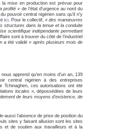
 la mise en production est prévue pour
a profité »
de l’état d’urgence au nord du
du pouvoir central nigérien sans qu’il n’y
ré
ici
. Pour le collectif,
« des manœuvres
es structures dans la tenue et la conduite
tise scientifique indépendante permettant
faire sont à trouver du côté de l’industriel
n a été validé
« après plusieurs mois de
n nous apprend qu’en moins d’un an, 139
r central nigérien à des entreprises
r Tchinaghen, ces autorisations ont été
lations locales »
, dépossédées de leurs
implement de leurs moyens d'existence, de
lle-aussi l’absence de prise de position du
ls sites y faisant allusion sont les sites
s et de soutien aux travailleurs et à la