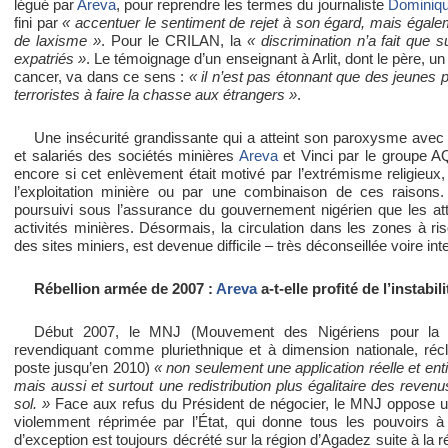
légué par
Areva
, pour reprendre les termes du journaliste
Dominiq
fini par
« accentuer le sentiment de rejet à son égard, mais égale
de laxisme »
. Pour le CRILAN, la
« discrimination n’a fait que 
expatriés »
. Le témoignage d’un enseignant à Arlit, dont le père, un
cancer, va dans ce sens :
« il n’est pas étonnant que des jeunes p
terroristes à faire la chasse aux étrangers »
.
Une insécurité grandissante qui a atteint son paroxysme avec 
et salariés des sociétés minières
Areva
et Vinci par le groupe 
encore si cet enlèvement était motivé par l’extrémisme religieux, 
l’exploitation minière ou par une combinaison de ces raisons. 
poursuivi sous l’assurance du gouvernement nigérien que les atten
activités minières. Désormais, la circulation dans les zones à ri
des sites miniers, est devenue difficile – très déconseillée voire inte
Rébellion armée de 2007 :
Areva
a-t-elle profité de l’instabi
Début 2007, le MNJ (Mouvement des Nigériens pour la J
revendiquant comme pluriethnique et à dimension nationale, r
poste jusqu’en 2010)
« non seulement une application réelle et en
mais aussi et surtout une redistribution plus égalitaire des revenu
sol. »
Face aux refus du Président de négocier, le MNJ oppose un
violemment réprimée par l’État, qui donne tous les pouvoirs à 
d’exception est toujours décrété sur la région d’Agadez suite à la r