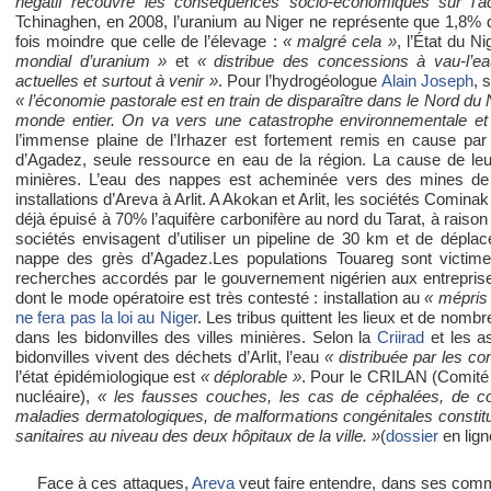
négatif recouvre les conséquences socio-économiques sur l’acti
Tchinaghen, en 2008, l’uranium au Niger ne représente que 1,8% du
fois moindre que celle de l’élevage :
« malgré cela »
, l’État du N
mondial d’uranium »
et
« distribue des concessions à vau-l’ea
actuelles et surtout à venir »
. Pour l’hydrogéologue
Alain Joseph
, 
« l’économie pastorale est en train de disparaître dans le Nord du N
monde entier. On va vers une catastrophe environnementale e
l’immense plaine de l’Irhazer est fortement remis en cause pa
d’Agadez, seule ressource en eau de la région. La cause de leu
minières. L’eau des nappes est acheminée vers des mines de c
installations d’Areva à Arlit. A Akokan et Arlit, les sociétés Comina
déjà épuisé à 70% l’aquifère carbonifère au nord du Tarat, à rais
sociétés envisagent d’utiliser un pipeline de 30 km et de dépla
nappe des grès d’Agadez.Les populations Touareg sont victimes
recherches accordés par le gouvernement nigérien aux entreprise
dont le mode opératoire est très contesté : installation au
« mépris
ne fera pas la loi au Niger
. Les tribus quittent les lieux et de nomb
dans les bidonvilles des villes minières. Selon la
Criirad
et les as
bidonvilles vivent des déchets d’Arlit, l’eau
« distribuée par les c
l’état épidémiologique est
« déplorable »
. Pour le CRILAN (Comité d’
nucléaire),
« les fausses couches, les cas de céphalées, de conjo
maladies dermatologiques, de malformations congénitales constitue
sanitaires au niveau des deux hôpitaux de la ville. »
(
dossier
en lign
Face à ces attaques,
Areva
veut faire entendre, dans ses co