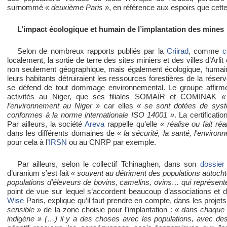
surnommé
« deuxième Paris »
, en référence aux espoirs que cette
L’impact écologique et humain de l’implantation des mines
Selon de nombreux rapports publiés par la
Criirad
, comme
c
localement, la sortie de terre des sites miniers et des villes d’Arl
non seulement géographique, mais également écologique, humain e
leurs habitants détruiraient les ressources forestières de la réserv
se défend de tout dommage environnemental. Le groupe affir
activités au Niger, que ses filiales SOMAÏR et COMINAK
«
l’environnement au Niger »
car elles
« se sont dotées de sys
conformes à la norme internationale ISO 14001 »
. La certificat
Par ailleurs, la société
Areva
rappelle qu’elle
« réalise ou fait réa
dans les différents domaines de
« la sécurité, la santé, l'environ
pour cela à l’
IRSN
ou au CNRP par exemple.
Par ailleurs, selon le collectif Tchinaghen, dans son
dossier 
d’uranium s’est fait
« souvent au détriment des populations autochto
populations d’éleveurs de bovins, camelins, ovins… qui représen
point de vue sur lequel s’accordent beaucoup d’associations et
Wise
Paris, explique qu’il faut prendre en compte, dans les projets
sensible »
de la zone choisie pour l’implantation :
« dans chaque 
indigène » (…) il y a des choses avec les populations, avec de