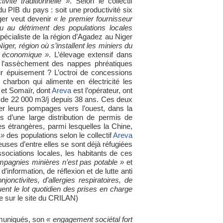
vité traditionnelle »
. Selon le collectif
 PIB du pays : soit une productivité six
iger veut devenir
« le premier fournisseur
u au détriment des populations locales
spécialiste de la région d’Agadez au Niger
iger, région où s’installent les miniers du
t économique »
. L’élevage extensif dans
r l’assèchement des nappes phréatiques
r épuisement ? L’octroi de concessions
harbon qui alimente en électricité les
k et Somaïr, dont
Areva
est l’opérateur, ont
on de 22 000 m3/j depuis 38 ans. Ces deux
cer leurs pompages vers l’ouest, dans la
 d’une large distribution de permis de
s étrangères, parmi lesquelles la Chine,
 »
des populations selon le collectif
Areva
reuses d’entre elles se sont déjà réfugiées
sociations locales, les habitants de ces
ompagnies minières n’est pas potable »
et
information, de réflexion et de lutte anti
nctivites, d’allergies respiratoires, de
nt le lot quotidien des prises en charge
e sur le site du CRILAN)
mmuniqués, son
« engagement sociétal fort