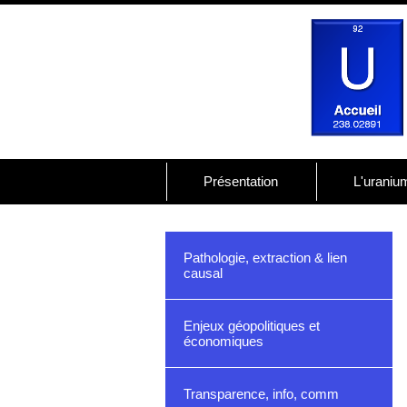
Présentation
L'uraniu
Pathologie, extraction & lien
causal
Enjeux géopolitiques et
économiques
Transparence, info, comm