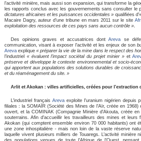
l’activité minière, mais aussi son expansion, qui transforme la géogr
les rapports conclus avec les gouvernements sans consulter le p
dictatures africaines et les puissances occidentales »
qualifiées d’
Macaire Dagry, auteur d’une tribune en mars 2011 sur le site
Af
exploitation des ressources de ces pays sans aucun contrôle »
.
Des opinions graves et accusatrices dont
Areva
se défen
communication, visant à exposer l’activité et les enjeux de son
b
Areva
explique
« préparer la vie de la mine dans le respect des ho
l’industriel
« évaluent l’impact sociétal du projet minier »
et
Are
préserve et développe le contexte environnemental et socio-éc
qui apportent aux populations des solutions durables de croissance
et du réaménagement du site. »
Arlit et Akokan : villes artificielles, créées pour l’extraction
L’industriel français
Areva
exploite l’uranium nigérien depuis 
filiales : la SOMAÏR (Société des Mines de l’Aïr, créée en 1968) q
ouvert, et la COMINAK (Compagnie Minière d’Akouta, créée en 19
souterrains. Afin d’accueillir les travailleurs des mines et leurs f
Akokan (qui comptent ensemble environ 70 000 habitants) ont été
une zone inhospitalière - mais non loin de la vaste réserve natur
laquelle vivent plusieurs milliers de Touaregs. L’activité minière n
des populations venues de toute l’Afrique de l’Ouest, pensant p