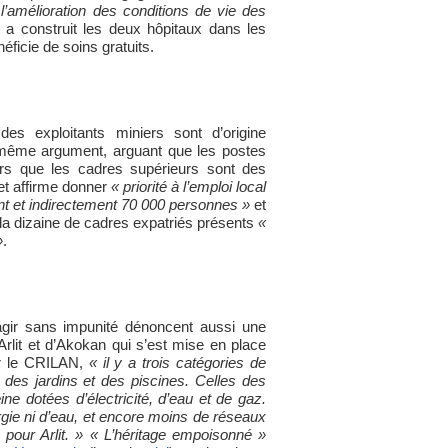
l’amélioration des conditions de vie des
qui a construit les deux hôpitaux dans les
éficie de soins gratuits.
 des exploitants miniers sont d’origine
même argument, arguant que les postes
ors que les cadres supérieurs sont des
et affirme donner
« priorité à l’emploi local
nt et indirectement 70 000 personnes »
et
, la dizaine de cadres expatriés présents
«
»
.
’agir sans impunité dénoncent aussi une
’Arlit et d’Akokan qui s’est mise en place
our le CRILAN,
« il y a trois catégories de
 des jardins et des piscines. Celles des
ne dotées d’électricité, d’eau et de gaz.
gie ni d’eau, et encore moins de réseaux
pour Arlit. »
« L’héritage empoisonné »