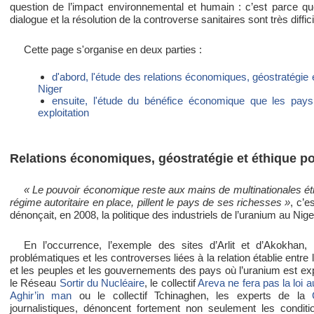
question de l’impact environnemental et humain : c’est parce qu
dialogue et la résolution de la controverse sanitaires sont très diffici
Cette page s'organise en deux parties :
d'abord, l'étude des relations économiques, géostratégie e
Niger
ensuite, l'étude du bénéfice économique que les pays 
exploitation
Relations économiques, géostratégie et éthique pol
« Le pouvoir économique reste aux mains de multinationales ét
régime autoritaire en place, pillent le pays de ses richesses »
, c’e
dénonçait, en 2008, la politique des industriels de l’uranium au Nige
En l’occurrence, l’exemple des sites d’Arlit et d’Akokhan, 
problématiques et les controverses liées à la relation établie entre l’
et les peuples et les gouvernements des pays où l’uranium est
le Réseau
Sortir du Nucléaire
, le collectif
Areva ne fera pas la loi a
Aghir’in man
ou le collectif Tchinaghen, les experts de la
journalistiques, dénoncent fortement non seulement les condit