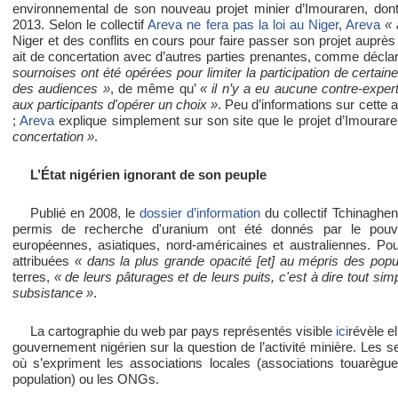
environnemental de son nouveau projet minier d’Imouraren, dont
2013. Selon le collectif
Areva ne fera pas la loi au Niger
,
Areva
« 
Niger et des conflits en cours pour faire passer son projet auprès 
ait de concertation avec d’autres parties prenantes, comme décla
sournoises ont été opérées pour limiter la participation de certain
des audiences »
, de même qu’
« il n’y a eu aucune contre-exper
aux participants d'opérer un choix »
. Peu d’informations sur cette af
;
Areva
explique simplement sur son site que le projet d’Imourare
concertation »
.
L’État nigérien ignorant de son peuple
Publié en 2008, le
dossier d’information
du collectif Tchinaghe
permis de recherche d'uranium ont été donnés par le pouvoi
européennes, asiatiques, nord-américaines et australiennes. Pou
attribuées
« dans la plus grande opacité [et] au mépris des popu
terres,
« de leurs pâturages et de leurs puits, c'est à dire tout s
subsistance »
.
La cartographie du web par pays représentés visible
ici
révèle e
gouvernement nigérien sur la question de l’activité minière. Les seu
où s’expriment les associations locales (associations touarègue
population) ou les ONGs.