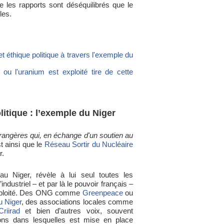
e les rapports sont déséquilibrés que le
les.
t éthique politique à travers l'exemple du
ou l'uranium est exploité tire de cette
itique : l’exemple du Niger
rangères qui, en échange d'un soutien au
st ainsi que le
Réseau Sortir du Nucléaire
r.
au Niger, révèle à lui seul toutes les
industriel – et par là le pouvoir français –
 exploité. Des ONG comme
Greenpeace
ou
u Niger
, des associations locales comme
Criirad
et bien d’autres voix, souvent
ions dans lesquelles est mise en place