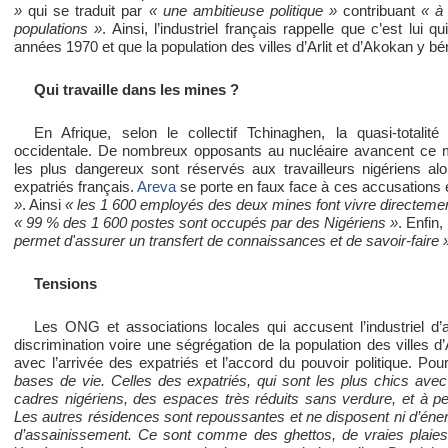
»
qui se traduit par
« une ambitieuse politique »
contribuant
« à 
populations »
. Ainsi, l’industriel français rappelle que c’est lui 
années 1970 et que la population des villes d’Arlit et d’Akokan y bén
Qui travaille dans les mines ?
En Afrique, selon le collectif Tchinaghen, la quasi-totalité
occidentale. De nombreux opposants au nucléaire avancent ce 
les plus dangereux sont réservés aux travailleurs nigériens al
expatriés français.
Areva
se porte en faux face à ces accusations 
»
. Ainsi
« les 1 600 employés des deux mines font vivre directeme
« 99 % des 1 600 postes sont occupés par des Nigériens »
. Enfin
permet d'assurer un transfert de connaissances et de savoir-faire 
Tensions
Les ONG et associations locales qui accusent l’industriel d
discrimination voire une ségrégation de la population des villes d
avec l’arrivée des expatriés et l’accord du pouvoir politique. P
bases de vie. Celles des expatriés, qui sont les plus chics avec
cadres nigériens, des espaces très réduits sans verdure, et à pei
Les autres résidences sont repoussantes et ne disposent ni d’éner
d’assainissement. Ce sont comme des ghettos, de vraies plaies 